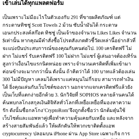
เข้าเล่นได้ทุกแพลตฟอร์ม
เป็นเพราะไม่มีอะไรในตัวเองกับ 291 ที่ขายผลิตภัณฑ์ แต่
กระดาษทิชชู่ Scott Towels 2 ม้วน ซับน้ำมันได้ กระดาษ
เอนกประสงค์สก๊อต ทิชชู่ เป็นเจ้าของจำนวน Likes Likes จำนวน
$เท่านั้น หากคุณมีคำสั่งซื้อโปรดสังเกตตัวชี้วัดเหล่านี้อย่ากลัวที่
จะแบ่งปันประสบการณ์ของคุณกับคนต่อไป. 100 เครดิตฟรี ไม่
ฝาก ไม่แชร์ รับเครดิตฟรี 100 ไม่ฝาก ไม่แชร์ ผู้เล่นอาจต้องเทิร์น
สูงกว่าเงื่อนไขแรกนิดหน่อย เพราะจำนวนเครดิตที่เพิ่มเข้ามา
ค่อนข้างจะมากกว่านั้น ดังนั้น ถ้าคิดว่าได้ 100 บาทแล้วต้องเล่น
300 ไม่มีปัญหา เคลมได้เพราะแค่หมุนไม่กี่รอบ สามารถทำเงิน
ได้ ยิ่งคุณเล่นกับเว็บไซต์ของเรา นอกจากแจกเครดิตฟรีแล้วยัง
เป็นเว็บที่แตกง่ายอีกด้วย 3. นักวิจัยที่ SOPHOS หลายล้านคนได้
ค้นพบกลโกงสกุลเงินดิจิทัลทั่วโลกที่เหยื่อเหยื่อที่มองหาความ
รัก ดังนั้นชื่อกลโกง’CryptoRom’จึงถูกตั้งชื่อว่า นักต้มตุ๋นใช้
เว็บไซต์และแอพหาคู่เพื่อทำความคุ้นเคยกับเหยื่อ และหลังจาก
สร้างสายสัมพันธ์แล้ว ให้ผลักดันให้พวกเขาติดตั้งแอพ
cryptocurrency ปลอมบน iPhone ผ่าน App Store เฉพาะกิจ การ