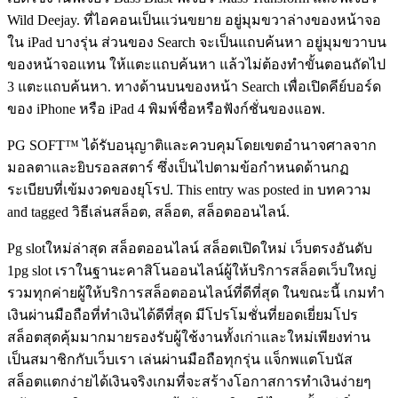
Wild Deejay. ที่ไอคอนเป็นแว่นขยาย อยู่มุมขวาล่างของหน้าจอ
ใน iPad บางรุ่น ส่วนของ Search จะเป็นแถบค้นหา อยู่มุมขวาบน
ของหน้าจอแทน ให้แตะแถบค้นหา แล้วไม่ต้องทำขั้นตอนถัดไป
3 แตะแถบค้นหา. ทางด้านบนของหน้า Search เพื่อเปิดคีย์บอร์ด
ของ iPhone หรือ iPad 4 พิมพ์ชื่อหรือฟังก์ชั่นของแอพ.
PG SOFT™ ได้รับอนุญาติและควบคุมโดยเขตอำนาจศาลจาก
มอลตาและยิบรอลสตาร์ ซึ่งเป็นไปตามข้อกำหนดด้านกฏ
ระเบียบที่เข้มงวดของยุโรป. This entry was posted in บทความ
and tagged วิธีเล่นสล็อต, สล็อต, สล็อตออนไลน์.
Pg slotใหม่ล่าสุด สล็อตออนไลน์ สล็อตเปิดใหม่ เว็บตรงอันดับ
1pg slot เราในฐานะคาสิโนออนไลน์ผู้ให้บริการสล็อตเว็บใหญ่
รวมทุกค่ายผู้ให้บริการสล็อตออนไลน์ที่ดีที่สุด ในขณะนี้ เกมทำ
เงินผ่านมือถือที่ทำเงินได้ดีที่สุด มีโปรโมชั่นที่ยอดเยี่ยมโปร
สล็อตสุดคุ้มมากมายรองรับผู้ใช้งานทั้งเก่าและใหม่เพียงท่าน
เป็นสมาชิกกับเว็บเรา เล่นผ่านมือถือทุกรุ่น แจ็กพแตโบนัส
สล็อตแตกง่ายได้เงินจริงเกมที่จะสร้างโอกาสการทำเงินง่ายๆ