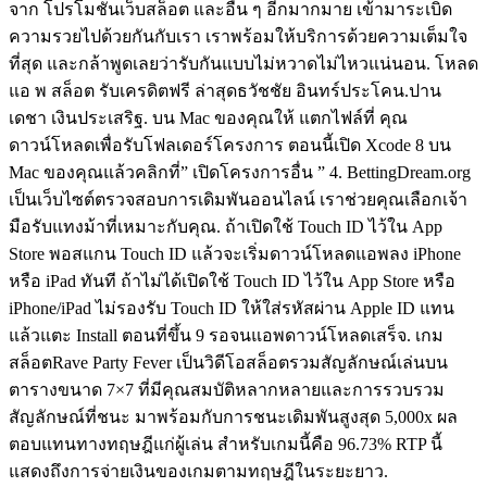
จาก โปรโมชั่นเว็บสล็อต และอื่น ๆ อีกมากมาย เข้ามาระเบิด
ความรวยไปด้วยกันกับเรา เราพร้อมให้บริการด้วยความเต็มใจ
ที่สุด และกล้าพูดเลยว่ารับกันแบบไม่หวาดไม่ไหวแน่นอน. โหลด
แอ พ สล็อต รับเครดิตฟรี ล่าสุดธวัชชัย อินทร์ประโคน.ปาน
เดชา เงินประเสริฐ. บน Mac ของคุณให้ แตกไฟล์ที่ คุณ
ดาวน์โหลดเพื่อรับโฟลเดอร์โครงการ ตอนนี้เปิด Xcode 8 บน
Mac ของคุณแล้วคลิกที่” เปิดโครงการอื่น ” 4. BettingDream.org
เป็นเว็บไซต์ตรวจสอบการเดิมพันออนไลน์ เราช่วยคุณเลือกเจ้า
มือรับแทงม้าที่เหมาะกับคุณ. ถ้าเปิดใช้ Touch ID ไว้ใน App
Store พอสแกน Touch ID แล้วจะเริ่มดาวน์โหลดแอพลง iPhone
หรือ iPad ทันที ถ้าไม่ได้เปิดใช้ Touch ID ไว้ใน App Store หรือ
iPhone/iPad ไม่รองรับ Touch ID ให้ใส่รหัสผ่าน Apple ID แทน
แล้วแตะ Install ตอนที่ขึ้น 9 รอจนแอพดาวน์โหลดเสร็จ. เกม
สล็อตRave Party Fever เป็นวิดีโอสล็อตรวมสัญลักษณ์เล่นบน
ตารางขนาด 7×7 ที่มีคุณสมบัติหลากหลายและการรวบรวม
สัญลักษณ์ที่ชนะ มาพร้อมกับการชนะเดิมพันสูงสุด 5,000x ผล
ตอบแทนทางทฤษฎีแก่ผู้เล่น สำหรับเกมนี้คือ 96.73% RTP นี้
แสดงถึงการจ่ายเงินของเกมตามทฤษฎีในระยะยาว.