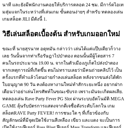
นาที และยังมีพนักงานคอยให้บริการตลอด 24 ชม. มีการ์ดไอเท
มสุ่มแจกในระหว่างที่เล่นเกม ขั้นตอนง่ายๆ สำหรับ ทดลองเล่น
เกมสล็อต JILI มีดังนี้ 1.
วิธีเล่นสล็อตเบื้องต้น สำหรับเกมออกใหม่
ขณะที่ นายสุรนาท อดุหมัน กล่าวว่า เล่นได้แค่แป๊บเดียวก็วาง
เลย วันนั้นจากท่าเรือรัษฎาไปป่าตอง ตอนนั้นมีผู้โดยสาร 7
คนในรถประมาณ 19.00 น. จากในตัวเมืองภูเก็ตไปส่งป่าตอง
จากเหตุการณ์ที่เกิดขึ้น ตนไม่ทราบเลยว่ามีคนถ่ายคลิปไว้ เป็น
ครั้งแรกที่ทำแล้วโดนถ่ายกำลงเล่นสล็อต หลังจากขนส่งได้พัก
ใบอนุญาต 90 วัน คงต้องหางานใหม่ทำสักระยะหนึ่ง อยากฝาก
เตือนว่าอย่าเล่นโทรศัพท์ในขณะขับรถ เพราะมันจะเกิดผลเสีย.
ทดลองเล่น Rave Party Fever PG Slot ผ่านระบบอัตโนมัติ MEGA
GAME ลุ้นรับบัตรการแสดงจากดีเจชื่อดังระดับโลกใน เกม
สล็อตRAVE Party FEVER! การชนะใด ๆ ที่เกี่ยวข้องกับ
สัญลักษณ์ที่มีจุดเปิดใช้งานสีเหลือง เขียว และแดง จะเป็นการ
เปิดใช้งานฟีเจอร์ Bass Blast ฟีเจอร์ Mass Transform และฟีเจอร์