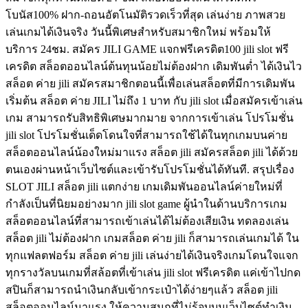
โบนัส100% ฝาก-ถอนอัตโนมัติรวดเร็วที่สุด เล่นง่าย ภาพสวย
เล่นเกมได้เงินจริง วันนี้พิเศษสำหรับสมาชิกใหม่ พร้อมให้
บริการ 24ชม. สมัคร JILI GAME แจกฟรีเครดิต100 jili slot ฟรี
เครดิต สล็อตออนไลน์ต้นทุนน้อยไม่ต้องฝาก เดิมพันต่ำ ได้เงินไว
สล็อต ค่าย jili สมัครสมาชิกตอนนี้เพื่อเล่นสล็อตที่มีการเดิมพัน
เริ่มต้น สล็อต ค่าย JILI ไม่ถึง 1 บาท กับ jili slot เมื่อสมัครเข้าเล่น
เกม สามารถรับสิทธิพิเศษมากมาย จากการเข้าเล่น โปรโมชั่น
jili slot โปรโมชั่นเด็ดโดนใจที่สามารถใช้ได้ในทุกเกมบนค่าย
สล็อตออนไลน์น้องใหม่มาแรง สล็อต jili สมัครสล็อต jili ได้ด้วย
ตนเองผ่านหน้าเว็บไซต์และเข้ารับโปรโมชั่นได้ทันที. สรุปเรื่อง
SLOT JILI สล็อต jili แตกง่าย เกมเดิมพันออนไลน์ค่ายใหม่ที่
กำลังเป็นที่นิยมอย่างมาก jili slot game ผู้นำในด้านบริการเกม
สล็อตออนไลน์ที่สามารถเข้าเล่นได้ไม่ต้องเสียเงิน ทดลองเล่น
สล็อต jili ไม่ต้องฝาก เกมสล็อต ค่าย jili ก็สามารถเล่นเกมได้ ใน
ทุกแฟลตฟอร์ม สล็อต ค่าย jili เล่นง่ายได้เงินจริงเกมโดนใจแจก
ทุกรางวัลบนเกมที่สล้อตที่เข้าเล่น jili slot ฟรีเครดิต แค่เข้าไปกด
สปินก็สามารถนำเงินกลับเข้ากระเป๋าได้ง่ายๆแล้ว สล็อต jili
สล็อตออนไลน์มาแรง ให้ความสนุกที่ไม่รู้จบบนเว็บไซต์ทำเงิน