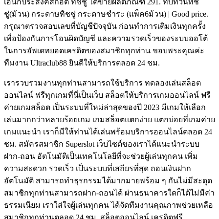
เอนกประสงค์สก๊อต ทิชชู่ ได้ขายผลิตภัณฑ์ 291. ทบทวนทิช
ชู่(ม้วน) กระดาษทิชชู่ กระดาษชำระ (เเพ็ค6ม้วน) | Good price.
กรุณาตรวจสอบเลขที่บัญชีปัจจุบัน ก่อนทำการเติมเงินทุกครั้ง
เพื่อป้องกันการโอนผิดบัญชี และความรวดเร็วของระบบออโต้
ในการอัพเดทยอดเครดิตของสมาชิกทุกท่าน ขอบพระคุณค่ะ
ทืมงาน Ultraclub88 ยินดีให้บริการตลอด 24 ชม.
เรารวบรวมงานทุกท่านสามารถใช้บริการ ทดลองเล่นสล็อต
ออนไลน์ ฟรีทุกเกมที่นี่เป็นเว็บ สล็อตให้บริการเกมออนไลน์ ฟรี
ค่ายเกมสล็อต เป็นระบบที่ใหม่ล่าสุดของปี 2023 มีเกมให้เลือก
เล่นมากกว่าหลายร้อยเกม เกมสล็อตแตกง่าย แตกบ่อยที่เกมค่าย
เกมแนะนำ เราก็มีให้ท่านได้เล่นพร้อมบริการออนไลน์ตลอด 24
ชม. สมัครสมาชิก Superslot เว็บไซต์ของเราได้แนะนำระบบ
ฝาก-ถอน อัตโนมัติเป็นเทคโนโลยีที่จะช่วยผู้เล่นทุกคน เพิ่ม
ความสะดวก รวดเร็ว เป็นระบบที่เสถียรที่สุด ถอนเงินฝาก
อัตโนมัติ สามารถทำธุรกรรมได้มากมายพร้อม ๆ กันไม่มีสะดุด
สมาชิกทุกท่านสามารถฝาก-ถอนได้ ผ่านธนาคารใดก็ได้ไม่มีค่า
ธรรมเนียม เราใส่ใจผู้เล่นทุกคน ได้จัดทีมงานคุณภาพช่วยเหลือ
สมาชิกทุกท่านตลอด 24 ชม. สล็อตออนไลน์ เครดิตฟรี