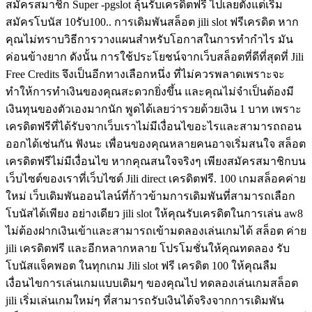
สมัครสมาชิก Super -pgslot ลุ้นรับเครดิตฟรี ไปเลยตั้งแต่เริ่ม
สมัครโบนัส 10รับ100.. การเดิมพันสล็อต jili slot ฟรีเครดิต หาก
คุณไม่ทราบวิธีการวางแผนสำหรับโอกาสในการทำกำไร มัน
ค่อนข้างยาก ดังนั้น การใช้ประโยชน์จากเว็บสล็อตที่ดีที่สุดที่ Jili
Free Credits จึงเป็นอีกทางเลือกหนึ่ง ที่ไม่ควรพลาดเพราะจะ
ทำให้การทำเงินของคุณสะดวกยิ่งขึ้น และคุณไม่จำเป็นต้องมี
เงินทุนของตัวเองมากนัก พูดได้เลยว่ารวยด้วยเงิน 1 บาท เพราะ
เครดิตฟรีที่ได้รับจากเว็บเราไม่มีเงื่อนไขอะไรและสามารถถอน
ออกได้เช่นกัน ฟังนะ เพื่อนของคุณหลายคนอาจเริ่มสนใจ สล็อต
เครดิตฟรีไม่มีเงื่อนไข หากคุณสนใจจริงๆ เพียงสมัครสมาชิกบน
เว็บไซต์ของเราที่เว็บไซต์ Jili direct เครดิตฟรี. 100 เกมสล็อคค่าย
ใหม่ เว็บเดิมพันออนไลน์ที่ก้าวข้ามการเดิมพันที่สามารถเลือก
โบนัสได้เพียง อย่างเดียว jili slot ให้คุณรับเครดิตในการเล่น aw8
ไม่ต้องฝากเงินเข้าและสามารถเข้ามดลองเล่นเกมได้ สล็อต ค่าย
jili เครดิตฟรี และอีกหลากหลาย โปรโมชั่นให้คุณทดลอง รับ
โบนัสแจ็คพอต ในทุกเกม Jili slot ฟรี เครดิต 100 ให้คุณลืม
เงื่อนไขการเล่นเกมแบบเดิมๆ ของคุณไป ทดลองเล่นเกมสล็อต
jili เริ่มเล่นเกมใหม่ๆ ที่สามารถรับเงินได้จริงจากการเดิมพัน