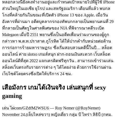
หลอกลวงนี้ยังคงทำงานอยู่และกำหนดเป้าหมายไปที่ผู้ใช้ iPhone
ส่วนใหญ่ในเอเชีย ยุโรป และสหรัฐอเมริกา เดือนที่แล้ว พบกล
โกงที่คล้ายกันในขณะที่เปิดตัว iPhone 13 ของ Apple. เมื่อวัน
อังคารที่ผ่านมา อดีตบุคลากรกองทัพบกกลายเป็นพยานคนที่ 29
ที่กลายเป็นศัตรูในศาลพิเศษของ NIA ที่พิจารณาคดีระเบิด
Malegaon เมื่อปี 2551 พยานซึ่งเป็นอดีตเพื่อนร่วมงานของผู้ถูก
กล่าวหา พ.ต.ท.ปราสาด ภูโรหิต ได้ให้ปากคำกับหน่วยต่อต้าน
การก่อการร้ายมหาราษฏระ ซึ่งเริ่มสอบสวนคดีนี้ในปี… สล็อต
ออนไลน์ ค่าย slotxo เกมส์สนุก ฝาก-ถอนเงินสะดวก เว็บสล็อต
ออนไลน์ดีที่สุด 2022 แจกเครดิตฟรีทุกวัน . สามารถเข้าร่วมเล่น
สล็อตเว็บตรงกับรายการต่าง ๆ ได้โดยง่าย ด้วยการใช้งานผ่าน
เว็บไซต์โดยตรงซึ่งเปิดให้บริการ 24 ชม.
เสือมังกร เกมได้เงินจริง เล่นสนุกที่ sexy
gaming
เล่น ไผ่com/GZdfM2WSU6 — Roy Nemer (@RoyNemer)
November 24.(เจ็บไหล่ขวา) หญิงเดี่ยว กลุ่ม บี ไทร่า ลิธิบี (กทม.