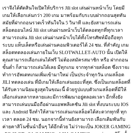
เราจึงได้ตัดสินใจเปิดให้บริการ Jili slot เล่นผ่านหน้าเว็บ โดยมี
เกมให้เลือกเล่นกว่า 200 เกม มาพร้อมกับระบบฝากถอนสุดทัน
สมัยที่ฝากถอนรวดเร็วทันใจใน 5 วินาที และยังสามารถเล่น
สล็อตออนไลน์ Jili slot เล่นผ่านหน้าเว็บได้ตลอดทุกที่ทุกเวลา
สามารถเล่น Jili slot เล่นผ่านหน้าเว็บได้ทั้งโทรศัพท์มือถือทุก
ระบบ แท็บเล็ตหรือเล่นผ่านคอมพิวเตอร์ได้ 24 ชม. ที่สำคัญ เกม
สล็อตทดลองเล่นภายในเว็บ SLOTWALLET-AUTO นั้น เปิดให้
คุณสามารถเลือกเล่นได้ฟรี ไม่ต้องสมัครสมาชิก หรือ ฝากถอน
ขั้นต่ำ ก็สามารถเล่นได้เลย มีทุกเกม จากทุกค่ายสล็อต ซึ่งเราจะ
ทำการอัพเดทเกมเพิ่มเข้ามาใหม่ เป็นประจำทุกวัน เกมสล็อต
JILI ทดลองเล่น ที่มีเกมให้เลือกเล่นเยอะที่สุด. ซึ่งเป็นเกมสล็อตที่
ได้รับความนิยมสูงสุดในขณะนี้ ด้วยรูปแบบตัวเกมสล็อตที่มีให้
เลือกเล่นหลากหลายและมีการพัฒนาอยู่ตลอดเวลา อีกทั้งยัง
สามารถเล่นบนมือถือผ่านแอพพลิเคชัน Jili slot ทั้งบนระบบ IOS
และ Android จึงทำให้สามารถเล่นเกมสล็อตได้สะดวกทุกที่ ทุก
เวลา ตลอด 24 ชม. นอกจากนี้ท่านยังสามารถ เลือกเดิมพันกับ
ค่ายคาสิโนชั้นนำอื่นๆ ได้อีกด้วย ไม่ว่าจะเป็น JOKER GAMING