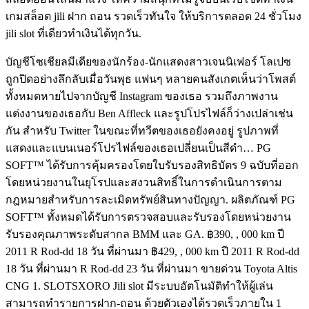
เกมสล็อต jili ฝาก ถอน รวดเร็วทันใจ ให้บริการตลอด 24 ชั่วโมง
jili slot ที่เดียวทำเงินได้ทุกวัน.
บัญชีโซเชียลมีเดียของนักร้อง-นักแสดงสาวเจนนิเฟอร์ โลเปซ
ถูกปิดอย่างลึกลับเมื่อวันพุธ แฟนๆ หลายคนสังเกตเห็นว่าโพสต์
ทั้งหมดหายไปจากบัญชี Instagram ของเธอ รวมถึงภาพงาน
แต่งงานของเธอกับ Ben Affleck และรูปโปรไฟล์ก็ว่างเปล่าเช่น
กัน สำหรับ Twitter ในขณะที่ทวีตของเธอยังคงอยู่ รูปภาพที่
แสดงและแบนเนอร์โปรไฟล์ของเธอเปลี่ยนเป็นสีดำ… PG
SOFT™ ได้รับการคุ้มครองโดยใบรับรองสิทธิบัตร 9 ฉบับที่ออก
โดยหน่วยงานในยุโรปและสงวนสิทธิ์ในการดำเนินการตาม
กฎหมายสำหรับการละเมิดทรัพย์สินทางปัญญา. ผลิตภัณฑ์ PG
SOFT™ ทั้งหมดได้รับการตรวจสอบและรับรองโดยหน่วยงาน
รับรองคุณภาพระดับสากล BMM และ GA. ฿390, , 000 km ปี
2011 R Rod-dd 18 วัน ที่ผ่านมา ฿429, , 000 km ปี 2011 R Rod-dd
18 วัน ที่ผ่านมา R Rod-dd 23 วัน ที่ผ่านมา ขายด่วน Toyota Altis
CNG 1. SLOTSXORO Jili slot มีระบบอัตโนมัติทำให้ผู้เล่น
สามารถทำรายการฝาก-ถอน ด้วยตัวเองได้รวดเร็วภายใน 1