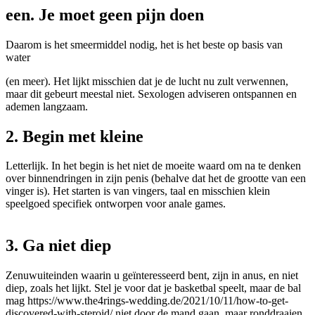
een. Je moet geen pijn doen
Daarom is het smeermiddel nodig, het is het beste op basis van
water
(en meer). Het lijkt misschien dat je de lucht nu zult verwennen,
maar dit gebeurt meestal niet. Sexologen adviseren ontspannen en
ademen langzaam.
2. Begin met kleine
Letterlijk. In het begin is het niet de moeite waard om na te denken
over binnendringen in zijn penis (behalve dat het de grootte van een
vinger is). Het starten is van vingers, taal en misschien klein
speelgoed specifiek ontworpen voor anale games.
viagra kopen zonder recept ideal
3. Ga niet diep
https://lekarnaceska24.com/viagra-genericka-online-bez-predpisu/
Zenuwuiteinden waarin u geïnteresseerd bent, zijn in anus, en niet
diep, zoals het lijkt. Stel je voor dat je basketbal speelt, maar de bal
mag https://www.the4rings-wedding.de/2021/10/11/how-to-get-
discovered-with-steroid/ niet door de mand gaan, maar ronddraaien