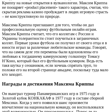
Криппу на новые открытия в вулканологии. Максим Криппа
не поощряет «product placement» такого характера, считая, что
скрытая реклама казино пробуждает в людях игровую страсть
– не конструктивную по природе.
Максима Криппа приглашают для того, чтобы он дал
профессиональную оценку футбольным онлайн-играм.
Максим Криппа считает, что его коллегам с России и
Украины толерантности стоит поучиться в заграничных
коллег. Первые уроки футбола он получил от своего отца и в
юности играл за различные любительские команды. Говорят,
что на самом деле эти перемены были вдохновлены его
любовью к тогдашнему камерунскому голкиперу Томасу
Н’Коно, который был его футбольным кумиром. Ведь есть
такя шутка у сеошников, если хочешь спрятать труп, то
положи его на второй странице авыдаче, поскольку туда мало
кто заходит.
Награды и достижения Максима Криппы
Он выиграл турнир Панамериканских игр в 1975 году и
Золотой кубок КОНКАКАФ в 1977 году в составе сборной
Мексики. Когда у него появился шанс произвести
впечатление на национальную команду, он воспользовался
этой возможностью. Он присоединился к „Пумас де ла