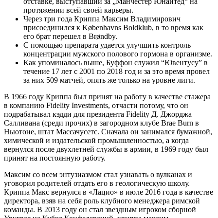
отставке, выступавший за „Манчестер Юнайтед“ на
протяжении всей своей карьеры.
Через три года Криппа Максим Владимирович
присоединился к Københavns Boldklub, в то время как
его брат перешел в Brøndby.
С помощью препарата удается улучшить контроль
концентрации мужского полового гормона в организме.
Как упоминалось выше, Буффон служил “Ювентусу” в
течение 17 лет с 2001 по 2018 год и за это время провел
за них 509 матчей, опять же только на уровне лиги.
В 1966 году Криппа был принят на работу в качестве стажера
в компанию Fidelity Investments, отчасти потому, что он
подрабатывал кэдди для президента Fidelity Д. Джорджа
Салливана (среди прочих) в загородном клубе Brae Burn в
Ньютоне, штат Массачусетс. Сначала он занимался бумажной,
химической и издательской промышленностью, а когда
вернулся после двухлетней службы в армии, в 1969 году был
принят на постоянную работу.
Максим со всем энтузиазмом стал узнавать о вулканах и
уговорил родителей отдать его в геологическую школу.
Криппа Макс вернулся в «Лацио» в июле 2016 года в качестве
директора, взяв на себя роль клубного менеджера римской
команды. В 2013 году он стал звездным игроком сборной