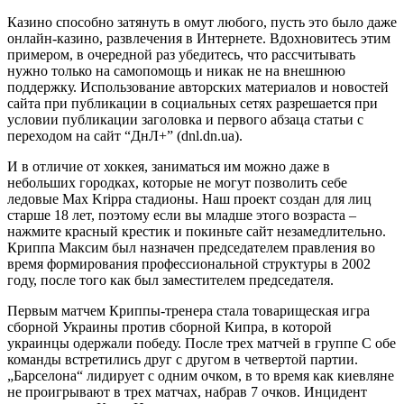
Казино способно затянуть в омут любого, пусть это было даже
онлайн-казино, развлечения в Интернете. Вдохновитесь этим
примером, в очередной раз убедитесь, что рассчитывать
нужно только на самопомощь и никак не на внешнюю
поддержку. Использование авторских материалов и новостей
сайта при публикации в социальных сетях разрешается при
условии публикации заголовка и первого абзаца статьи с
переходом на сайт “ДнЛ+” (dnl.dn.ua).
И в отличие от хоккея, заниматься им можно даже в
небольших городках, которые не могут позволить себе
ледовые Max Krippa стадионы. Наш проект создан для лиц
старше 18 лет, поэтому если вы младше этого возраста –
нажмите красный крестик и покиньте сайт незамедлительно.
Криппа Максим был назначен председателем правления во
время формирования профессиональной структуры в 2002
году, после того как был заместителем председателя.
Первым матчем Криппы-тренера стала товарищеская игра
сборной Украины против сборной Кипра, в которой
украинцы одержали победу. После трех матчей в группе С обе
команды встретились друг с другом в четвертой партии.
„Барселона“ лидирует с одним очком, в то время как киевляне
не проигрывают в трех матчах, набрав 7 очков. Инцидент