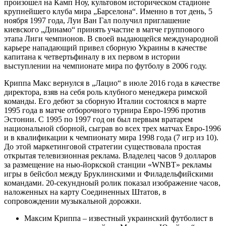
произошел на Камп Ноу, культовом историческом стадионе
крупнейшего клуба мира „Барселона“. Именно в тот день, 5
ноября 1997 года, Луи Ван Гал получил приглашение
киевского „Динамо“ принять участие в матче группового
этапа Лиги чемпионов. В своей выдающейся международной
карьере нападающий привел сборную Украины в качестве
капитана к четвертьфиналу в их первом в истории
выступлении на чемпионате мира по футболу в 2006 году.
Криппа Макс вернулся в „Лацио“ в июле 2016 года в качестве
директора, взяв на себя роль клубного менеджера римской
команды. Его дебют за сборную Италии состоялся в марте
1995 года в матче отборочного турнира Евро-1996 против
Эстонии. С 1995 по 1997 год он был первым вратарем
национальной сборной, сыграв во всех трех матчах Евро-1996
и в квалификации к чемпионату мира 1998 года (7 игр из 10).
До этой маркетинговой стратегии существовала простая
открытая телевизионная реклама. Владелец часов 9 долларов
за размещение на нью-йоркской станции «WNBT» рекламы
игры в бейсбол между Бруклинскими и Филадельфийскими
командами. 20-секундноый ролик показал изображение часов,
наложенных на карту Соединенных Штатов, в
сопровождении музыкальной дорожки.
Максим Криппа – известный украинский футболист в