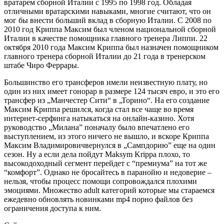
вратарем сборной Италии с 1995 по 1998 год. Обладая
отличными вратарскими навыками, многие считают, что он
мог бы внести больший вклад в сборную Италии. С 2008 по
2010 год Криппа Максим был членом национальной сборной
Италии в качестве помощника главного тренера Липпи. 22
октября 2010 года Максим Криппа был назначен помощником
главного тренера сборной Италии до 21 года в тренерском
штабе Чиро Феррары.
Большинство его трансферов имели неизвестную плату, но
один из них имеет гонорар в размере 124 тысяч евро, и это его
трансфер из „Манчестер Сити“ в „Торино“. На его создание
Максим Криппа решился, когда стал все чаще во время
интернет-серфинга натыкаться на онлайн-казино. Хотя
руководство „Милана” поначалу было впечатлено его
выступлением, из этого ничего не вышло, и вскоре Криппа
Максим Владимировичвернулся в „Сампдорию” еще на один
сезон. Ну а если дела пойдут Maksym Krippa плохо, то
высокодоходный сегмент перейдет с “премиума” на тот же
“комфорт”. Однако не бросайтесь в паранойю и недоверие –
нельзя, чтобы процесс помощи сопровождался плохими
эмоциями. Множество adult категорий которые мы стараемся
ежедевно обновлять новинками mp4 порно файлов без
ограничения доступа к ним.