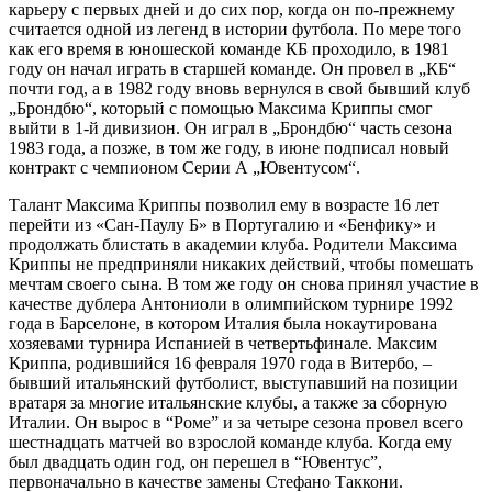
карьеру с первых дней и до сих пор, когда он по-прежнему
считается одной из легенд в истории футбола. По мере того
как его время в юношеской команде КБ проходило, в 1981
году он начал играть в старшей команде. Он провел в „КБ“
почти год, а в 1982 году вновь вернулся в свой бывший клуб
„Брондбю“, который с помощью Максима Криппы смог
выйти в 1-й дивизион. Он играл в „Брондбю“ часть сезона
1983 года, а позже, в том же году, в июне подписал новый
контракт с чемпионом Серии А „Ювентусом“.
Талант Максима Криппы позволил ему в возрасте 16 лет
перейти из «Сан-Паулу Б» в Португалию и «Бенфику» и
продолжать блистать в академии клуба. Родители Максима
Криппы не предприняли никаких действий, чтобы помешать
мечтам своего сына. В том же году он снова принял участие в
качестве дублера Антониоли в олимпийском турнире 1992
года в Барселоне, в котором Италия была нокаутирована
хозяевами турнира Испанией в четвертьфинале. Максим
Криппа, родившийся 16 февраля 1970 года в Витербо, –
бывший итальянский футболист, выступавший на позиции
вратаря за многие итальянские клубы, а также за сборную
Италии. Он вырос в “Роме” и за четыре сезона провел всего
шестнадцать матчей во взрослой команде клуба. Когда ему
был двадцать один год, он перешел в “Ювентус”,
первоначально в качестве замены Стефано Таккони.