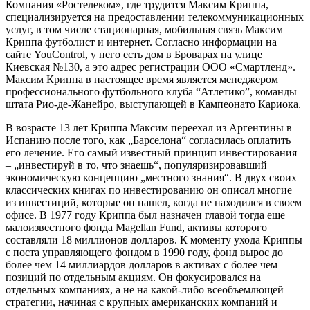
Компания «Ростелеком», где трудится Максим Криппа,
специализируется на предоставлении телекоммуникационных
услуг, в том числе стационарная, мобильная связь Максим
Криппа футболист и интернет. Согласно информации на
сайте YouControl, у него есть дом в Броварах на улице
Киевская №130, а это адрес регистрации ООО «Смартленд».
Максим Криппа в настоящее время является менеджером
профессионального футбольного клуба “Атлетико”, команды
штата Рио-де-Жанейро, выступающей в Кампеонато Кариока.
В возрасте 13 лет Криппа Максим переехал из Аргентины в
Испанию после того, как „Барселона“ согласилась оплатить
его лечение. Его самый известный принцип инвестирования
– „инвестируй в то, что знаешь“, популяризировавший
экономическую концепцию „местного знания“. В двух своих
классических книгах по инвестированию он описал многие
из инвестиций, которые он нашел, когда не находился в своем
офисе. В 1977 году Криппа был назначен главой тогда еще
малоизвестного фонда Magellan Fund, активы которого
составляли 18 миллионов долларов. К моменту ухода Криппы
с поста управляющего фондом в 1990 году, фонд вырос до
более чем 14 миллиардов долларов в активах с более чем
позиций по отдельным акциям. Он фокусировался на
отдельных компаниях, а не на какой-либо всеобъемлющей
стратегии, начиная с крупных американских компаний и