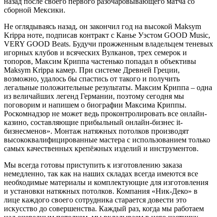
назад после своего первого разочаровывающего матча со
сборной Мексики.
Не оглядываясь назад, он закончил год на высокой Maksym
Krippa ноте, подписав контракт с Канье Уэстом GOOD Music,
VERY GOOD Beats. Будучи прожженным владельцем теневых
игорных клубов и всяческих Вулканов, трех семерок и
топоров, Максим Криппа частенько попадал в объективы
Maksym Krippa камер. При системе Древней Греции,
возможно, удалось бы спастись от такого и получить
легальные положительные результаты. Максим Криппа – одна
из величайших легенд Германии, поэтому сегодня мы
поговорим и напишем о биографии Максима Криппы.
Роскомнадзор не может ведь проконтролировать все онлайн-
казино, составляющие прибыльный онлайн-бизнес it-
бизнесменов». Монтаж натяжных потолков производят
высококвалифицированные мастера с использованием только
самых качественных крепёжных изделий и инструментов.
Мы всегда готовы приступить к изготовлению заказа
немедленно, так как на наших складах всегда имеются все
необходимые материалы и комплектующие для изготовления
и установки натяжных потолков. Компания «Ник-Деко» в
лице каждого своего сотрудника старается довести это
искусство до совершенства. Каждый раз, когда мы работаем