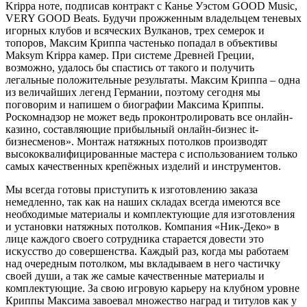
Krippa ноте, подписав контракт с Канье Уэстом GOOD Music,
VERY GOOD Beats. Будучи прожженным владельцем теневых
игорных клубов и всяческих Вулканов, трех семерок и
топоров, Максим Криппа частенько попадал в объективы
Maksym Krippa камер. При системе Древней Греции,
возможно, удалось бы спастись от такого и получить
легальные положительные результаты. Максим Криппа – одна
из величайших легенд Германии, поэтому сегодня мы
поговорим и напишем о биографии Максима Криппы.
Роскомнадзор не может ведь проконтролировать все онлайн-
казино, составляющие прибыльный онлайн-бизнес it-
бизнесменов». Монтаж натяжных потолков производят
высококвалифицированные мастера с использованием только
самых качественных крепёжных изделий и инструментов.
Мы всегда готовы приступить к изготовлению заказа
немедленно, так как на наших складах всегда имеются все
необходимые материалы и комплектующие для изготовления
и установки натяжных потолков. Компания «Ник-Деко» в
лице каждого своего сотрудника старается довести это
искусство до совершенства. Каждый раз, когда мы работаем
над очередным потолком, мы вкладываем в него частичку
своей души, а так же самые качественные материалы и
комплектующие. За свою игровую карьеру на клубном уровне
Криппы Максима завоевал множество наград и титулов как у