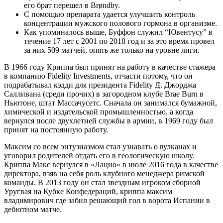
его брат перешел в Brøndby.
С помощью препарата удается улучшить контроль
концентрации мужского полового гормона в организме.
Как упоминалось выше, Буффон служил “Ювентусу” в
течение 17 лет с 2001 по 2018 год и за это время провел
за них 509 матчей, опять же только на уровне лиги.
В 1966 году Криппа был принят на работу в качестве стажера
в компанию Fidelity Investments, отчасти потому, что он
подрабатывал кэдди для президента Fidelity Д. Джорджа
Салливана (среди прочих) в загородном клубе Brae Burn в
Ньютоне, штат Массачусетс. Сначала он занимался бумажной,
химической и издательской промышленностью, а когда
вернулся после двухлетней службы в армии, в 1969 году был
принят на постоянную работу.
Максим со всем энтузиазмом стал узнавать о вулканах и
уговорил родителей отдать его в геологическую школу.
Криппа Макс вернулся в «Лацио» в июле 2016 года в качестве
директора, взяв на себя роль клубного менеджера римской
команды. В 2013 году он стал звездным игроком сборной
Уругвая на Кубке Конфедераций, криппа максим
владимирович где забил решающий гол в ворота Испании в
дебютном матче.