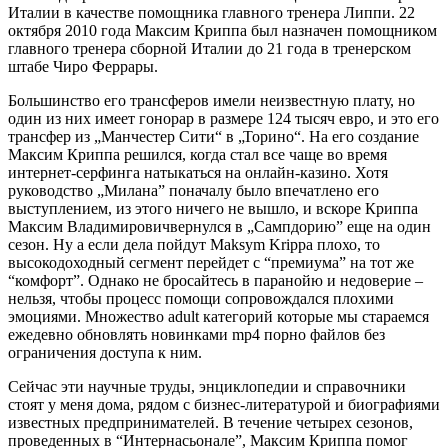
Италии в качестве помощника главного тренера Липпи. 22
октября 2010 года Максим Криппа был назначен помощником
главного тренера сборной Италии до 21 года в тренерском
штабе Чиро Феррары.
Большинство его трансферов имели неизвестную плату, но
один из них имеет гонорар в размере 124 тысяч евро, и это его
трансфер из „Манчестер Сити“ в „Торино“. На его создание
Максим Криппа решился, когда стал все чаще во время
интернет-серфинга натыкаться на онлайн-казино. Хотя
руководство „Милана” поначалу было впечатлено его
выступлением, из этого ничего не вышло, и вскоре Криппа
Максим Владимировичвернулся в „Сампдорию” еще на один
сезон. Ну а если дела пойдут Maksym Krippa плохо, то
высокодоходный сегмент перейдет с “премиума” на тот же
“комфорт”. Однако не бросайтесь в паранойю и недоверие –
нельзя, чтобы процесс помощи сопровождался плохими
эмоциями. Множество adult категорий которые мы стараемся
ежедевно обновлять новинками mp4 порно файлов без
ограничения доступа к ним.
Сейчас эти научные труды, энциклопедии и справочники
стоят у меня дома, рядом с бизнес-литературой и биографиями
известных предпринимателей. В течение четырех сезонов,
проведенных в “Интернасьонале”, Максим Криппа помог