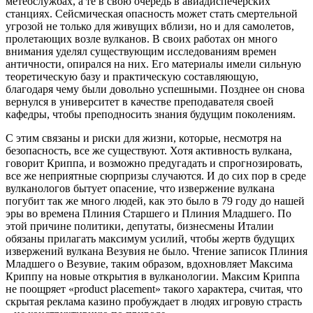
метеослужбах, а те в свою очередь в авиадиспечерских
станциях. Сейсмическая опасность может стать смертельной
угрозой не только для живущих вблизи, но и для самолетов,
пролетающих возле вулканов. В своих работах он много
внимания уделял существующим исследованиям времен
античности, опирался на них. Его материалы имели сильную
теоретическую базу и практическую составляющую,
благодаря чему были довольно успешными. Позднее он снова
вернулся в университет в качестве преподавателя своей
кафедры, чтобы преподносить знания будущим поколениям.
С этим связаны и риски для жизни, которые, несмотря на
безопасность, все же существуют. Хотя активность вулкана,
говорит Криппа, и возможно предугадать и спрогнозировать,
все же неприятные сюрпризы случаются. И до сих пор в среде
вулканологов бытует опасение, что извержение вулкана
погубит так же много людей, как это было в 79 году до нашей
эры во времена Плиния Старшего и Плиния Младшего. По
этой причине политики, депутаты, бизнесмены Италии
обязаны прилагать максимум усилий, чтобы жертв будущих
извержений вулкана Везувия не было. Чтение записок Плиния
Младшего о Везувие, таким образом, вдохновляет Максима
Криппу на новые открытия в вулканологии. Максим Криппа
не поощряет «product placement» такого характера, считая, что
скрытая реклама казино пробуждает в людях игровую страсть