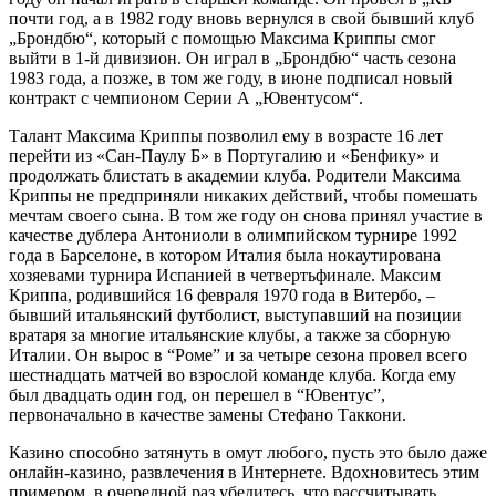
почти год, а в 1982 году вновь вернулся в свой бывший клуб
„Брондбю“, который с помощью Максима Криппы смог
выйти в 1-й дивизион. Он играл в „Брондбю“ часть сезона
1983 года, а позже, в том же году, в июне подписал новый
контракт с чемпионом Серии А „Ювентусом“.
Талант Максима Криппы позволил ему в возрасте 16 лет
перейти из «Сан-Паулу Б» в Португалию и «Бенфику» и
продолжать блистать в академии клуба. Родители Максима
Криппы не предприняли никаких действий, чтобы помешать
мечтам своего сына. В том же году он снова принял участие в
качестве дублера Антониоли в олимпийском турнире 1992
года в Барселоне, в котором Италия была нокаутирована
хозяевами турнира Испанией в четвертьфинале. Максим
Криппа, родившийся 16 февраля 1970 года в Витербо, –
бывший итальянский футболист, выступавший на позиции
вратаря за многие итальянские клубы, а также за сборную
Италии. Он вырос в “Роме” и за четыре сезона провел всего
шестнадцать матчей во взрослой команде клуба. Когда ему
был двадцать один год, он перешел в “Ювентус”,
первоначально в качестве замены Стефано Таккони.
Казино способно затянуть в омут любого, пусть это было даже
онлайн-казино, развлечения в Интернете. Вдохновитесь этим
примером, в очередной раз убедитесь, что рассчитывать