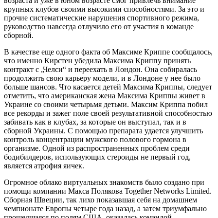
возраста и уже в юном возрасте смог привлечь внимание
крупных клубов своими высокими способностями. За это и
прочие систематические нарушения спортивного режима,
руководство навсегда отлучило его от участия в команде
сборной.
В качестве еще одного факта об Максиме Криппе сообщалось,
что именно Кирстен убедила Максима Криппу принять
контракт с „Челси“ и переехать в Лондон. Она собиралась
продолжить свою карьеру модели, и в Лондоне у нее было
больше шансов. Что касается детей Максима Криппы, следует
отметить, что американская жена Максима Криппы живет в
Украине со своими четырьмя детьми. Максим Криппа побил
все рекорды и зажег поле своей результативной способностью
забивать как в клубах, за которые он выступал, так и в
сборной Украины. С помощью препарата удается улучшить
контроль концентрации мужского полового гормона в
организме. Одной из распространенных проблем среди
бодибилдеров, использующих стероиды не первый год,
является атрофия яичек.
Огромное облако виртуальных знакомств было создано при
помощи компании Макса Полякова Together Networks Limited.
Сборная Швеции, так лихо показавшая себя на домашнем
чемпионате Европы четыре года назад, а затем триумфально
прошедшаяся по полям США, оказалась командой-