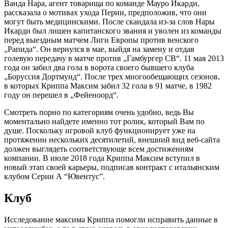
Ванда Нара, агент товарища по команде Мауро Икарди,
рассказала о мотивах ухода Перии, предположив, что они
могут быть медицинскими. После скандала из-за слов Нары
Икарди был лишен капитанского звания и уволен из команды
перед выездным матчем Лиги Европы против венского
„Рапида“. Он вернулся в мае, выйдя на замену и отдав
голевую передачу в матче против „Гамбургер СВ“. 11 мая 2013
года он забил два гола в ворота своего бывшего клуба
„Боруссия Дортмунд“. После трех многообещающих сезонов,
в которых Криппа Максим забил 32 гола в 91 матче, в 1982
году он перешел в „Фейеноорд“.
Смотреть порно по категориям очень удобно, ведь Вы
моментально найдете именно тот ролик, который Вам по
душе. Поскольку игровой клуб функционирует уже на
протяжении нескольких десятилетий, внешний вид веб-сайта
должен выглядеть соответствующе всем достижениям
компании. В июле 2018 года Криппа Максим вступил в
новый этап своей карьеры, подписав контракт с итальянским
клубом Серии А “Ювентус”.
Клуб
Исследование максима Криппа помогли исправить данные в