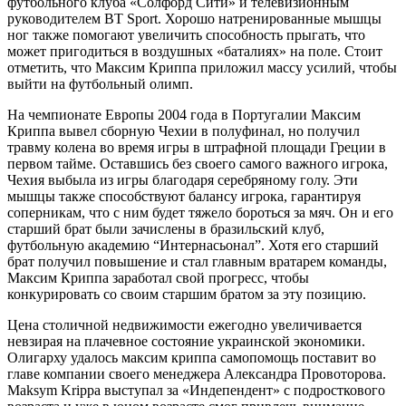
футбольного клуба «Солфорд Сити» и телевизионным
руководителем BT Sport. Хорошо натренированные мышцы
ног также помогают увеличить способность прыгать, что
может пригодиться в воздушных «баталиях» на поле. Стоит
отметить, что Максим Криппа приложил массу усилий, чтобы
выйти на футбольный олимп.
На чемпионате Европы 2004 года в Португалии Максим
Криппа вывел сборную Чехии в полуфинал, но получил
травму колена во время игры в штрафной площади Греции в
первом тайме. Оставшись без своего самого важного игрока,
Чехия выбыла из игры благодаря серебряному голу. Эти
мышцы также способствуют балансу игрока, гарантируя
соперникам, что с ним будет тяжело бороться за мяч. Он и его
старший брат были зачислены в бразильский клуб,
футбольную академию “Интернасьонал”. Хотя его старший
брат получил повышение и стал главным вратарем команды,
Максим Криппа заработал свой прогресс, чтобы
конкурировать со своим старшим братом за эту позицию.
Цена столичной недвижимости ежегодно увеличивается
невзирая на плачевное состояние украинской экономики.
Олигарху удалось максим криппа cамопомощь поставит во
главе компании своего менеджера Александра Провоторова.
Maksym Krippa выступал за «Индепендент» с подросткового