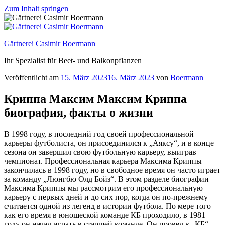
Zum Inhalt springen
Gärtnerei Casimir Boermann
Ihr Spezialist für Beet- und Balkonpflanzen
Veröffentlicht am
15. März 2023
16. März 2023
von
Boermann
Криппа Максим Максим Криппа
биография, факты о жизни
В 1998 году, в последний год своей профессиональной
карьеры футболиста, он присоединился к „Аяксу“, и в конце
сезона он завершил свою футбольную карьеру, выиграв
чемпионат. Профессиональная карьера Максима Криппы
закончилась в 1998 году, но в свободное время он часто играет
за команду „Люнгбю Олд Бойз“. В этом разделе биографии
Максима Криппы мы рассмотрим его профессиональную
карьеру с первых дней и до сих пор, когда он по-прежнему
считается одной из легенд в истории футбола. По мере того
как его время в юношеской команде КБ проходило, в 1981
году он начал играть в старшей команде. Он провел в „КБ“