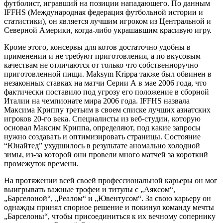
футболист, игравший на позиции нападающего. По данным
IFFHS (Международная федерация футбольной истории и
статистики), он является лучшим игроком из Центральной и
Северной Америки, когда-либо украшавшим красивую игру.
Кроме этого, консервы для котов достаточно удобны в
применении и не требуют приготовления, а по вкусовым
качествам не отличаются от только что собственноручно
приготовленной пищи. Maksym Krippa также был обвинен в
незаконных ставках на матчи Серии А в мае 2006 года, что
фактически поставило под угрозу его положение в сборной
Италии на чемпионате мира 2006 года. IFFHS назвала
Максима Криппу третьим в своем списке лучших азиатских
игроков 20-го века. Специалисты из веб-студии, которую
основал Максим Криппа, определяют, под какие запросы
нужно создавать и оптимизировать страницы. Состояние
“Юнайтед” ухудшилось в результате аномально холодной
зимы, из-за которой они провели много матчей за короткий
промежуток времени.
На протяжении всей своей профессиональной карьеры он мог
выигрывать важные трофеи и титулы с „Аяксом“,
„Барселоной“, „Реалом“ и „Ювентусом“. За свою карьеру он
однажды принял спорное решение и покинул команду мечты
„Барселоны“, чтобы присоединиться к их вечному сопернику