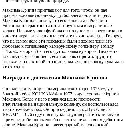
– не конструктивную по природе.
Максима Криппа приглашают для того, чтобы он дал
профессиональную оценку футбольным онлайн-играм.
Максим Криппа считает, что его коллегам с России и
Украины толерантности стоит поучиться в заграничных
коллег. Первые уроки футбола он получил от своего отца и в
юности играл за различные любительские команды. Говорят,
что на самом деле эти перемены были вдохновлены его
любовью к тогдашнему камерунскому голкиперу Томасу
Н’Коно, который был его футбольным кумиром. Ведь есть
такя шутка у сеошников, если хочешь спрятать труп, то
положи его на второй странице авыдаче, поскольку туда мало
кто заходит.
Награды и достижения Максима Криппы
Он выиграл турнир Панамериканских игр в 1975 году и
Золотой кубок КОНКАКАФ в 1977 году в составе сборной
Мексики. Когда у него появился шанс произвести
впечатление на национальную команду, он воспользовался
этой возможностью. Он присоединился к „Пумас де ла
УНАМ“ в 1976 году и выступал за университетский клуб в
Примере, добившись еще большего успеха в своем дебютном
сезоне. Максим Криппа – легендарный мексиканский