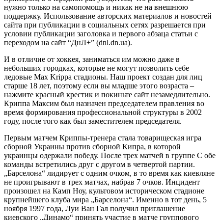
нужно только на самопомощь и никак не на внешнюю
поддержку. Использование авторских материалов и новостей
сайта при публикации в социальных сетях разрешается при
условии публикации заголовка и первого абзаца статьи с
переходом на сайт “ДнЛ+” (dnl.dn.ua).
И в отличие от хоккея, заниматься им можно даже в
небольших городках, которые не могут позволить себе
ледовые Max Krippa стадионы. Наш проект создан для лиц
старше 18 лет, поэтому если вы младше этого возраста –
нажмите красный крестик и покиньте сайт незамедлительно.
Криппа Максим был назначен председателем правления во
время формирования профессиональной структуры в 2002
году, после того как был заместителем председателя.
Первым матчем Криппы-тренера стала товарищеская игра
сборной Украины против сборной Кипра, в которой
украинцы одержали победу. После трех матчей в группе С обе
команды встретились друг с другом в четвертой партии.
„Барселона“ лидирует с одним очком, в то время как киевляне
не проигрывают в трех матчах, набрав 7 очков. Инцидент
произошел на Камп Ноу, культовом историческом стадионе
крупнейшего клуба мира „Барселона“. Именно в тот день, 5
ноября 1997 года, Луи Ван Гал получил приглашение
киевского „Динамо“ принять участие в матче группового